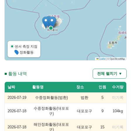
센서 측정 지점
정화활동
Leaflet
|
© OpenStreetMap
■ 활동 내역
전체 펼치기 ▼
날짜
활동명
장소
인원
수거량
2026-07-19
수중정화활동(법환)
법환
5
미기록
수중정화활동(대포포
2026-07-18
대포포구
9
104kg
구)
해안정화활동(대포포
2026-07-18
대포포구
15
미기록
구)