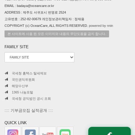
2025-10-30
해안정화활동(화순)
화순
1
미기록
EMAIL : badaya@oceancare.or.kr
ADDRESS : 제주도 서귀포시 번영로 2524
해양쓰레기 청소 및 여
2025-10-26
수세계섬박람회 홍보
남면 안도
1
미기록
고유번호 : 252-82-00679 개인정보관리책임자 : 정재용
(남면 안도)
COPYRIGHT (c) OceanCare, ALL RIGHTS RESERVED.
powered by nnin
본 사이트에 사용 된 모든 이미지와 내용의 무단도용을 금지 합니다.
수중,해양쓰레기 청소
2025-10-25
및 해양환경음악회(금
금오도
1
미기록
오도)
FAMILY SITE
2025-10-18
수중정화활동(성산)
성산
1
미기록
2025-10-18
해안정화활동(성산)
성산
1
미기록
국세청 홈택스 탈세제보
2025-10-15
수중정화활동(차귀도)
차귀도
1
미기록
국민권익위원회
해양수산부
2025-10-15
해안정화활동(차귀도)
차귀도
1
미기록
1365 나눔포털
국세청 공익법인 공시 조회
제주 안덕
2025-09-28
사계리 해변정화활동
면 사계해
31
221kg
:::: 기부금모집 실적공개 ::::
변
QUICK LINK
2025-09-22
수중정화활동
1
미기록
🌊
2025-09-20
해안정화활동
1
미기록