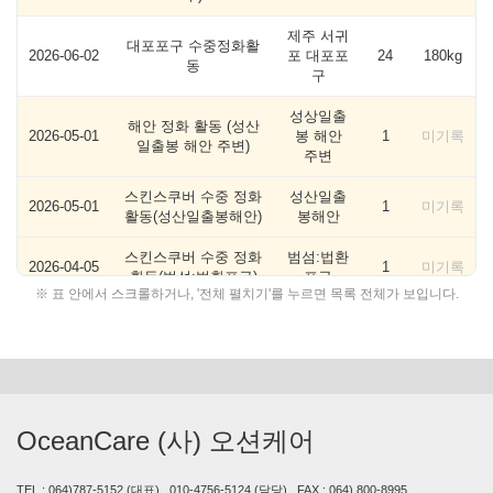
제주 서귀
대포포구 수중정화활
2026-06-02
포 대포포
24
180kg
동
구
성상일출
해안 정화 활동 (성산
2026-05-01
봉 해안
1
미기록
일출봉 해안 주변)
주변
스킨스쿠버 수중 정화
성산일출
2026-05-01
1
미기록
활동(성산일출봉해안)
봉해안
스킨스쿠버 수중 정화
범섬:법환
2026-04-05
1
미기록
활동(범섬:법환포구)
포구
※ 표 안에서 스크롤하거나, '전체 펼치기'를 누르면 목록 전체가 보입니다.
범섬:법환
해안 정화 활동 (범섬:
포구 주변
2026-04-05
법환포구 주변 올레7
1
미기록
올레7코
코스)
스
2025-11-29
해안정화활동(차귀도)
차귀도
1
미기록
OceanCare (사) 오션케어
2025-11-26
해안정화활동(차귀도)
차귀도
1
미기록
TEL : 064)787-5152 (대표) , 010-4756-5124 (담당) , FAX : 064) 800-8995