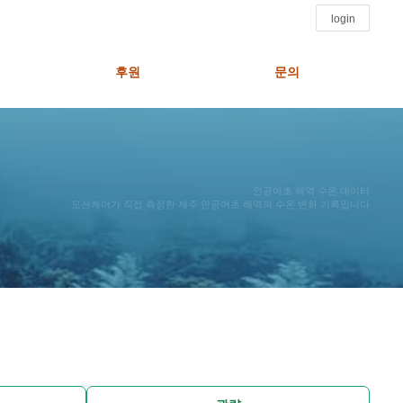
login
후원
문의
인공어초 해역 수온 데이터
오션케어가 직접 측정한 제주 인공어초 해역의 수온 변화 기록입니다