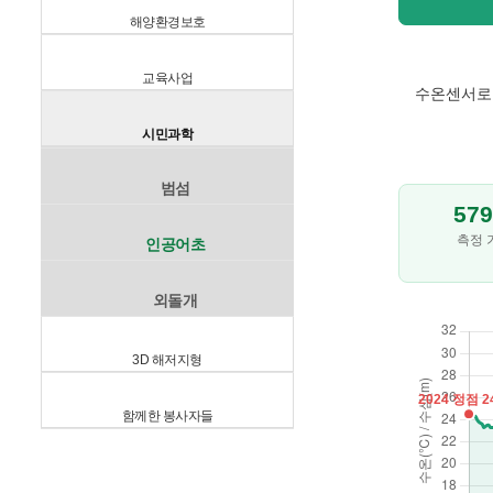
해양환경보호
교육사업
수온센서로 
시민과학
범섬
57
측정 
인공어초
외돌개
3D 해저지형
함께한 봉사자들