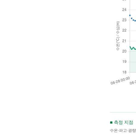
■ 측정 지점
수온·파고·광량 