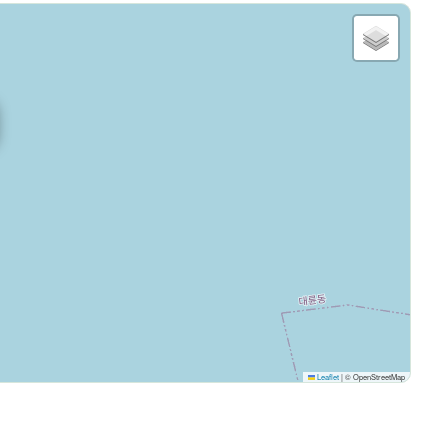
Leaflet
|
© OpenStreetMap