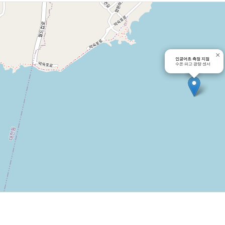
×
인공어초 측정 지점
수온·파고·광량 센서