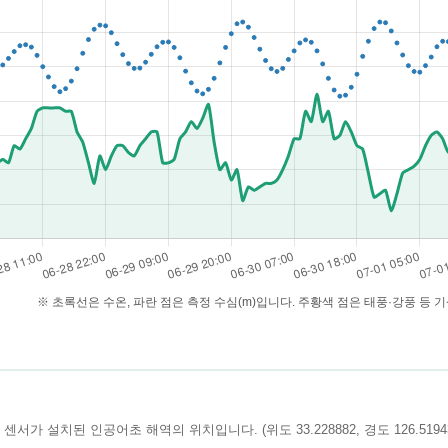
※ 초록선은 수온, 파란 점은 측정 수심(m)입니다. 주황색 점은 태풍·강풍 등 
센서가 설치된 인공어초 해역의 위치입니다. (위도 33.228882, 경도 126.51943