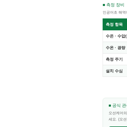
■ 측정 장비
인공어초 해역
측정 항목
수온 · 수압
수온 · 광량
측정 주기
설치 수심
■ 공식 
오션케어의 
세요. (오션