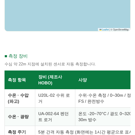
Leaflet
|
© OpenStreetMap
■ 측정 장비
수심 약 22m 지점에 설치된 센서로 자동 측정합니다.
장비 (제조사
측정 항목
사양
HOBO)
수온 · 수압
U20L-02 수위 로
수위·수온 측정 / 0~30m / 정확
(파고)
거
FS / 완전방수
UA-002-64 펜던
온도 -20~70°C / 광도 0~320,00
수온 · 광량
트 로거
30m 방수
측정 주기
5분 간격 자동 측정 (화면에는 1시간 평균으로 표시)