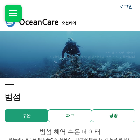
로그인
범섬 해역 수온 데이터
오션케어가 직접 측정한 제주 범섬 연안의 수온 변화 기록입니다
범섬
수온
파고
광량
범섬 해역 수온 데이터
수온센서로 5분마다 측정한 수온입니다(화면에는 1시간 단위로 표시